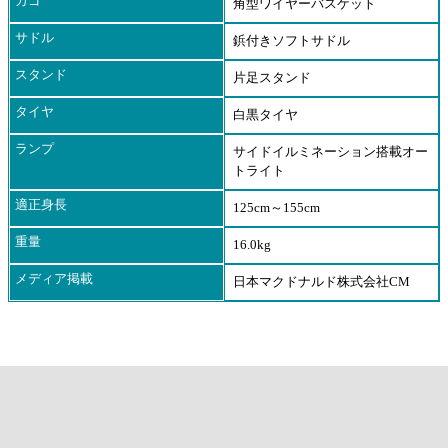
カゴ
角型ワイヤーバスケット
サドル
鋲付きソフトサドル
スタンド
片足スタンド
タイヤ
白黒タイヤ
ランプ
サイドイルミネーション搭載オー
トライト
適正身長
125cm～155cm
重量
16.0kg
メディア掲載
日本マクドナルド株式会社CM